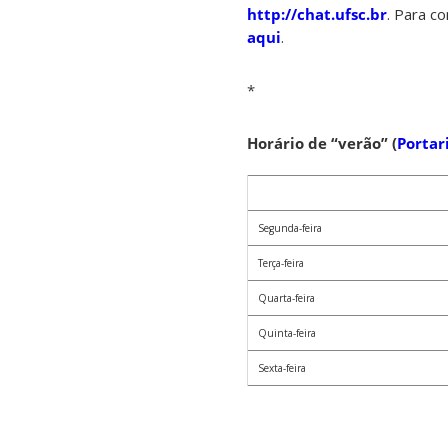
http://chat.ufsc.br
. Para c
aqui
.
*
Horário de “verão” (
Portar
Segunda-feira
Terça-feira
Quarta-feira
Quinta-feira
Sexta-feira