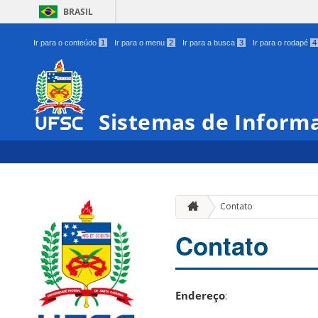
BRASIL
Ir para o conteúdo
1
Ir para o menu
2
Ir para a busca
3
Ir para o rodapé
4
Sistemas de Inform
Contato
Contato
Endereço
: