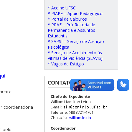
* Acolhe UFSC
* PIAPE – Apoio Pedagógico
* Portal de Calouros
* PRAE – Pró-Reitoria de
Permanência e Assuntos
Estudantis
* SAPSI – Serviço de Atenção
Psicológica
* Serviço de Acolhimento às
Vítimas de Violência (SEAVIS)
* Vagas de Estágio
qui
.
CONTATOS
mente.
Chefe de Expediente
William Hamilton Leiria
ar coordenadoria
E-mail:
Telefone: (48) 3721-4701
Chat.ufsc:
william.leiria
Coordenador
l pelo