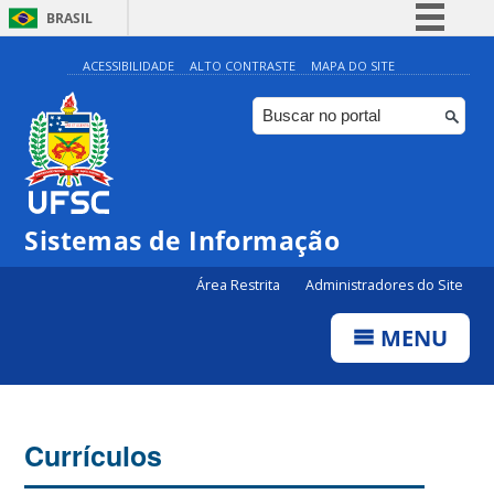
BRASIL
Simplifique!
ACESSIBILIDADE
ALTO CONTRASTE
MAPA DO SITE
Comunica BR
Participe
Acesso à informação
Legislação
Sistemas de Informação
Canais
Área Restrita
Administradores do Site
MENU
Currículos