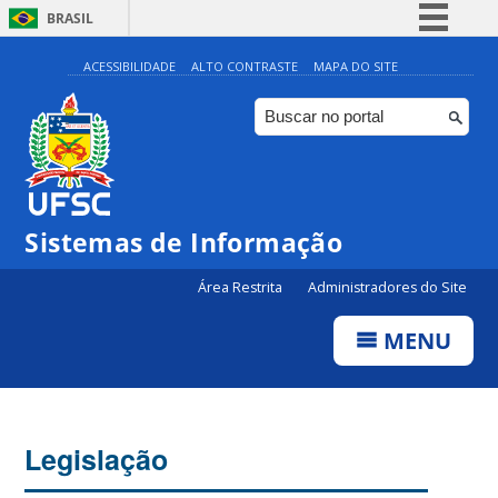
BRASIL
Simplifique!
ACESSIBILIDADE
ALTO CONTRASTE
MAPA DO SITE
Comunica BR
Participe
Acesso à informação
Legislação
Sistemas de Informação
Canais
Área Restrita
Administradores do Site
MENU
Legislação