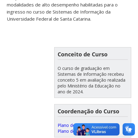
modalidades
de
alto
desempenho
habilitadas
para
o
ingresso
no
curso
de
Sistemas
de
Informação
da
Universidade
Federal
de
Santa
Catarina.
Conceito de Curso
O curso de graduação em
Sistemas de Informação recebeu
conceito 5 em avaliação realizada
pelo Ministério da Educação no
ano de 2024.
Coordenação do Curso
Plano de ação (2024 – 2025)
Plano de Ação (2026-2028)